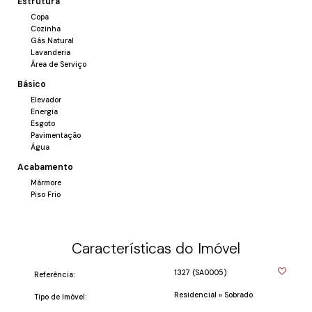
Estrutura
oferecer sofisticação e durabilidade.
Copa
O Sobrado 05 é a escolha perfeita para quem valoriza
Cozinha
espaços bem planejados, conforto para toda a família e
Gás Natural
Lavanderia
um padrão construtivo diferenciado. Uma oportunidade
Área de Serviço
única de viver com exclusividade, qualidade e estilo em um
Básico
imóvel que reúne tudo o que você procura para o seu
Elevador
novo lar.
Energia
Esgoto
Pavimentação
Água
Acabamento
Mármore
Piso Frio
Características do Imóvel
1327
(SA0005)
Referência:
Residencial
»
Sobrado
Tipo de Imóvel: