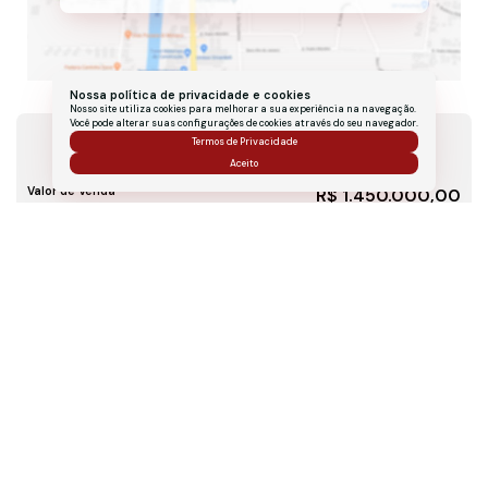
Nossa política de privacidade e cookies
Nosso site utiliza cookies para melhorar a sua experiência na navegação.
Você pode alterar suas configurações de cookies através do seu navegador.
Valores do Imóvel
Termos de Privacidade
Aceito
Valor de Venda
R$
1.450.000,00
Localização do Imóvel
Endereço:
Rua Santo Amaro
,
N°:
461
,
CASA
Bairro:
Água Verde
Cidade:
Curitiba
Estado:
Paraná, Brasil
Mapa:
Abrir no Google Maps