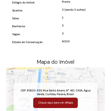
Pronto
Estágio do Imóvel:
3 (sendo 3 suítes)
Quartos:
2
Salas:
5
Banheiros:
3
Vagas:
NOVO
Estado de Conservação:
Mapa do Imóvel
CEP: 80620-330
,
Rua Santo Amaro
,
N°:
461
,
CASA
,
Água
Verde
,
Curitiba
,
Paraná
,
Brasil
Clique aqui para ver o
Mapa