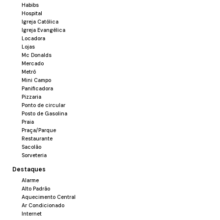
Habibs
Hospital
Igreja Católica
Igreja Evangélica
Locadora
Lojas
Mc Donalds
Mercado
Metrô
Mini Campo
Panificadora
Pizzaria
Ponto de circular
Posto de Gasolina
Praia
Praça/Parque
Restaurante
Sacolão
Sorveteria
Destaques
Alarme
Alto Padrão
Aquecimento Central
Ar Condicionado
Internet