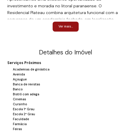
investimento e moradia no litoral paranaense. O
Residencial Plateau combina arquitetura funcional com a
segurança de um condomínio fechado, em localização
estratégica.
Ver mais...
Destaques da Unidade:
Área Privativa:
62,65 m² bem distribuídos.
Configuração:
02 dormitórios (01 suíte) + Banheiro
Detalhes do Imóvel
Social.
Área Social:
Living integrado à cozinha e espaço
Serviços Próximos
gourmet com churrasqueira a carvão.
Academias de ginástica
Vagas:
02 veículos.
Avenida
Diferenciais Técnicos:
Açougue
Banca de revistas
Apenas 12 unidades (Baixo custo de manutenção e
Banco
maior privacidade).
Bistrô com adega
Cinemas
Infraestrutura completa para climatização.
Cursinho
Projeto focado em iluminação natural e ventilação
Escola 1º Grau
cruzada.
Escola 2º Grau
Faculdade
Farmácia
Feiras