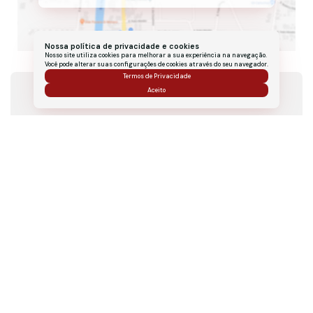
Nossa política de privacidade e cookies
Nosso site utiliza cookies para melhorar a sua experiência na navegação.
Você pode alterar suas configurações de cookies através do seu navegador.
Termos de Privacidade
Valores do Imóvel
Aceito
Valor de Venda
R$
460.000,00
Localização do Imóvel
Endereço:
RUA FLORIANOPOLIS
,
N°:
400
,
SOBRADO
Bairro Comercial:
caioba
Cidade:
Matinhos
Estado:
Paraná, Brasil
Mapa:
Abrir no Google Maps