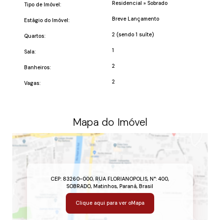
Residencial
»
Sobrado
Tipo de Imóvel:
Breve Lançamento
Estágio do Imóvel:
2 (sendo 1 suíte)
Quartos:
1
Sala:
2
Banheiros:
2
Vagas:
Mapa do Imóvel
CEP: 83260-000
,
RUA FLORIANOPOLIS
,
N°:
400
,
SOBRADO
,
Matinhos
,
Paraná
,
Brasil
Clique aqui para ver o
Mapa