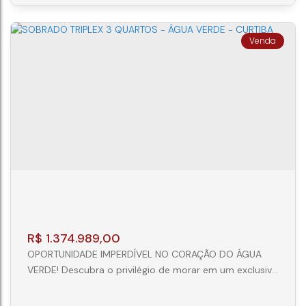
localizado em frente à tradicional Marco Silva
Academia de Tênis, referência no ensino e na prática
do tênis em Curitiba. Projetado...
TRIPLEX 3 QUARTOS (1 SUÍTE) - ÁGUA
VERDE - CURITIBA
CEP: 80620-330
,
Rua Santo Amaro
,
N°:
461
,
Água
Verde
,
Curitiba
,
Paraná
,
Brasil
3
4
2
148m²
R$
1.374.989,00
OPORTUNIDADE IMPERDÍVEL NO CORAÇÃO DO ÁGUA
VERDE! Descubra o privilégio de morar em um exclusivo
condomínio de sobrados, perfeitamente localizado em
uma das regiões mais charmosas e valorizadas de