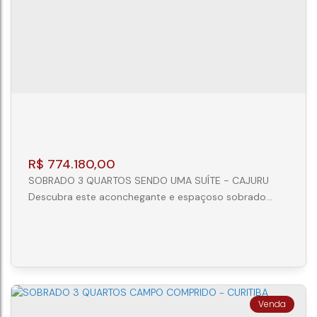
CEP: 81540-082
,
Rua República Islâmica do Irã
,
N°:
240
,
Jardim das Américas
,
Curitiba
,
Paraná
,
Brasil
3
1
2
R$
774.180,00
SOBRADO 3 QUARTOS SENDO UMA SUÍTE - CAJURU
Descubra este aconchegante e espaçoso sobrado
com áreas generosas e um layout inteligente de dois
pavimentos, perfeito para quem busca conforto e
funcionalidade em um dos bairros mais tradicionais de
Curitiba. PRIMEIRO PAVIMENTO: Convívio e Praticidade
Amplo Living: Integrado em sala de jantar e estar, ideal
para receber amigos e celebrar...
SOBRADO CONDOMÍNIO 03 QUARTOS -