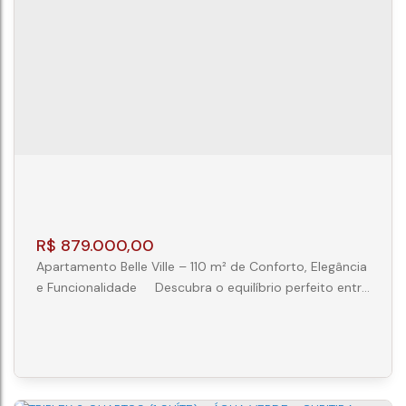
CAJURU
AV FLORIANOPOLIS
,
N°:
00
,
00
,
Cajuru
,
Curitiba
,
Paraná
,
Brasil
3
2
2
104m²
R$
879.000,00
Apartamento Belle Ville – 110 m² de Conforto, Elegância
e Funcionalidade Descubra o equilíbrio perfeito entre
conforto, sofisticação e praticidade neste excelente
apartamento no Belle Ville. Com 110 m² de área
privativa, o imóvel foi projetado para proporcionar
ambientes amplos, bem distribuídos e ideais para
quem busca qualidade de vida. A planta conta com 3