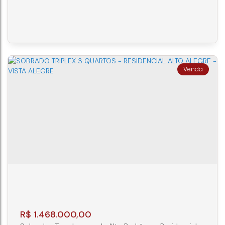
excelente oportunidade para quem busca conforto,
sofisticação e privacidade em um imóvel moderno e
bem localizado. Com projeto arquitetônico
contemporâneo e acabamentos de alto padrão, este
sobrado foi pensado para proporcionar uma
experiência única de morar bem. Seu grande...
SOBRADO TRIPLEX 3 SUÍTES NO AGUA
VERDE CURITIBA
CEP: 80620-330
,
Rua Santo Amaro
,
N°:
461
,
CASA
,
Água Verde
,
Curitiba
,
Paraná
,
Brasil
3
5
3
178m²
R$
1.468.000,00