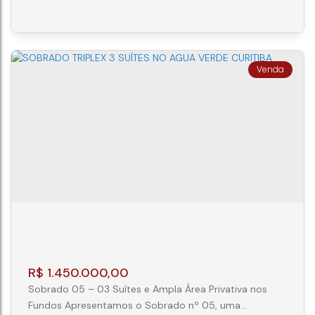
Curitiba. O bairro Água Verde é sinônimo de qualidade
de vida: você estará a passos de toda a conveniência
que a vida moderna exige, com acesso imediato a
escolas de referência,...
SOBRADO TRIPLEX 3 QUARTOS - ÁGUA
VERDE - CURTIBA
CEP: 80620-330
,
Rua Santo Amaro
,
N°:
461
,
Água
Verde
,
Curitiba
,
Paraná
,
Brasil
3
4
3
R$
1.450.000,00
Sobrado 05 – 03 Suítes e Ampla Área Privativa nos
Fundos Apresentamos o Sobrado nº 05, uma