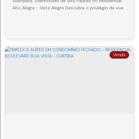
Sobrados Townhouses de Alto Padrão no Residencial
Alto Alegre - Vista Alegre Descubra o privilégio de viver
em uma das regiões mais nobres e desejadas de
Curitiba! Empreendimento exclusivo no Vista Alegre, o
Residencial Alto Alegre oferece a sofisticação e o
conforto que sua família merece. Localizado em uma
área de destaque, próximo ao Farol do Saber e com
acesso rápido e fácil...
SOBRADO TRIPLEX 3 QUARTOS -
RESIDENCIAL ALTO ALEGRE - VISTA
ALEGRE
CEP: 81020-490
,
Rua Miguel Tschannerl
,
Sobrado
01
,
Novo Mundo
,
Curitiba
,
Paraná
,
Brasil
2
4
2
184m²