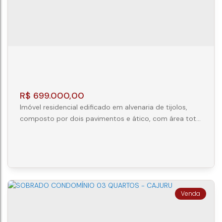
R$
699.000,00
Imóvel residencial edificado em alvenaria de tijolos,
composto por dois pavimentos e ático, com área total
construída exclusiva de 127,16 m², assim distribuída:
43,53 m² no pavimento térreo, 47,63 m² no pavimento
superior e 36,00 m² no ático (sótão). O imóvel possui
ainda área total descoberta de 47,58 m², sendo 7,11 m²
de área exclusiva, destinada a jardim e quintal, e
40,47...
TRIPLEX 3 QUARTOS JARDIM DAS
AMERICAS - CURITIBA