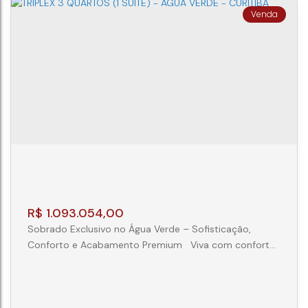
dormitórios, sendo...
SOBRADO 3 QUARTOS CAMPO COMPRIDO
- CURITIBA
CEP: 81220-370
,
Rua Íris Antônio Campos
,
N°:
369
,
sobrado 55
,
Campo Comprido
,
Curitiba
,
Paraná
,
Brasil
3
3
2
110m²
R$
1.093.054,00
Sobrado Exclusivo no Água Verde – Sofisticação,
Conforto e Acabamento Premium Viva com conforto,
sofisticação e praticidade em um dos endereços mais
desejados do bairro Água Verde. Este excelente
sobrado possui 147,71 m² de área privativa e está