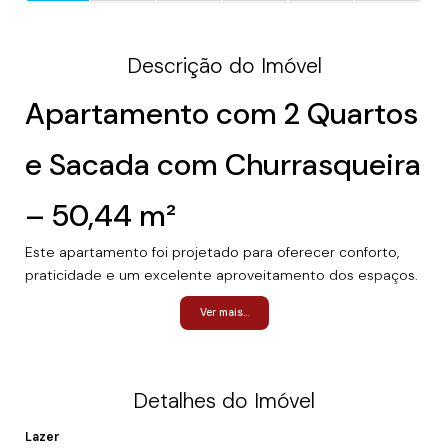
Descrição do Imóvel
Apartamento com 2 Quartos
e Sacada com Churrasqueira
– 50,44 m²
Este apartamento foi projetado para oferecer conforto,
praticidade e um excelente aproveitamento dos espaços.
Com
50,44 m² de área privativa
, a unidade é ideal para
Ver mais...
quem busca o primeiro imóvel, deseja morar com
qualidade de vida ou investir em uma região com grande
potencial de valorização.
O imóvel conta com
2 dormitórios
,
1 banheiro
,
sala de
Detalhes do Imóvel
estar e sala de jantar integradas
, proporcionando um
ambiente moderno e acolhedor para o dia a dia. A cozinha
Lazer