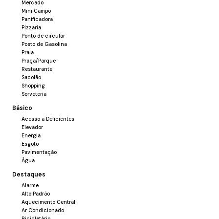
Área de serviço
Mercado
Mini Campo
Estrutura do Empreendimento
Panificadora
Pizzaria
Academia equipada
Ponto de circular
Bicicletário
Posto de Gasolina
Elevador
Praia
Praça/Parque
Espaço coworking
Restaurante
Sala de reunião
Sacolão
Shopping
Hall de entrada decorado e mobiliado
Sorveteria
Lounge de convivência
Básico
Rooftop com vista privilegiada
Acesso a Deficientes
Salão de festas
Elevador
Pet Place
Energia
Lavanderia OMO
Esgoto
Pavimentação
Interfone
Água
Valor de venda:
R$ 593.800,00
Destaques
Uma excelente oportunidade para morar com conforto ou
Alarme
investir em um empreendimento moderno, completo e
Alto Padrão
pensado para proporcionar mais qualidade de vida.
Aquecimento Central
Ar Condicionado
Bicicletário