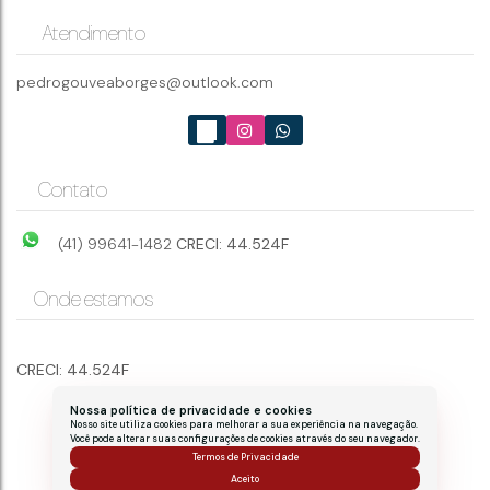
AV FLORIANOPOLIS
,
N°:
00
,
00
,
Cajuru
,
Curitiba
,
Paraná
,
Brasil
Atendimento
pedrogouveaborges@outlook.com
3
2
2
104m²
Contato
(41) 99641-1482
CRECI: 44.524F
Onde estamos
CRECI: 44.524F
Nossa política de privacidade e cookies
Nosso site utiliza cookies para melhorar a sua experiência na navegação.
Você pode alterar suas configurações de cookies através do seu navegador.
Termos de Privacidade
Aceito