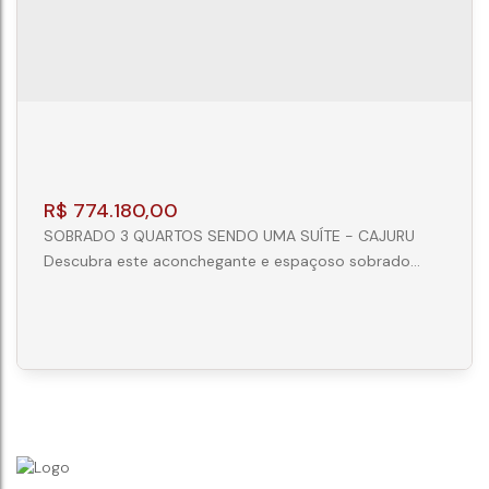
R$
774.180,00
SOBRADO 3 QUARTOS SENDO UMA SUÍTE - CAJURU
Descubra este aconchegante e espaçoso sobrado
com áreas generosas e um layout inteligente de dois
pavimentos, perfeito para quem busca conforto e
funcionalidade em um dos bairros mais tradicionais de
Curitiba. PRIMEIRO PAVIMENTO: Convívio e Praticidade
Amplo Living: Integrado em sala de jantar e estar, ideal
para receber amigos e celebrar...
SOBRADO CONDOMÍNIO 03 QUARTOS -
CAJURU