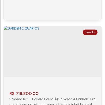
projetado para oferecer conforto, praticidade e um
excelente aproveitamento dos espaços. Com 50,44
m² de área privativa, a unidade é ideal para quem
busca o primeiro imóvel, deseja morar com qualidade
de vida ou investir em uma região com grande
potencial de valorização. O imóvel conta com 2...
APARTAMENTO 2 QUARTOS - PORTÃO -
CURITIBA
CEP: 81070-100
,
Rua Itatiaia
,
N°:
200
,
Portão
,
Curitiba
,
Paraná
,
Brasil
2
1
1
50m²
R$
718.800,00
Unidade 102 – Square House Água Verde A Unidade 102
oferece um projeto funcional e bem distribuído, ideal