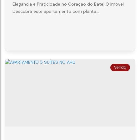
Elegância e Praticidade no Coração do Batel O Imóvel
Descubra este apartamento com planta
inteligentemente distribuída, situado em uma das
áreas mais nobres e estruturadas do Batel. Com 89,80
m² de área privativa e 157 m² de área total, o imóvel se
destaca pela ventilação cruzada e janelas em faces
opostas, garantindo ambientes arejados e iluminação
natural abundante durante todo o...
APARTAMENTO 4 QUARTOS NO BATEL
alameda carlos de carvalho
,
Batel
,
Curitiba
,
Paraná
,
Brasil
4
3
2
157m²