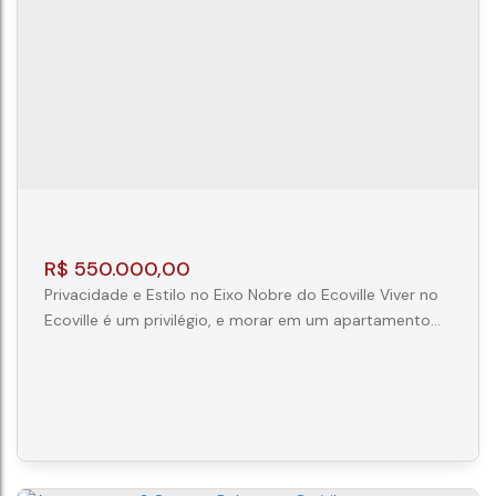
HOUSE PORTÃO
CEP: 81070-100
,
Rua Itatiaia
,
N°:
200
,
Portão
,
Curitiba
,
Paraná
,
Brasil
1
1
32m²
R$
550.000,00
Privacidade e Estilo no Eixo Nobre do Ecoville Viver no
Ecoville é um privilégio, e morar em um apartamento
com duas suítes eleva essa experiência a um novo
patamar de conforto e privacidade. Localizado
estrategicamente próximo ao Parque Barigui e ao
ParkShoppingBarigüi, este imóvel é o refúgio perfeito
para quem não abre mão da elegância. Destaques do
Imóvel: 02 Suítes amplas:...