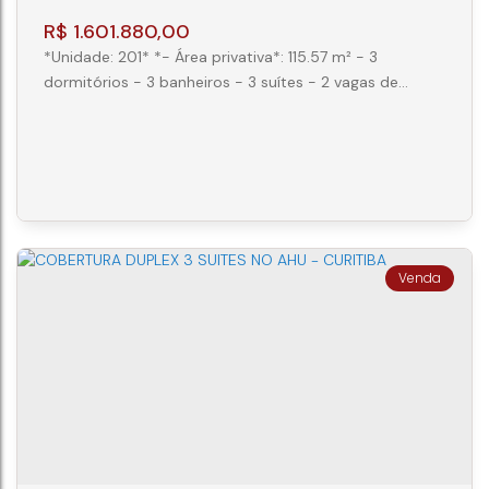
R$
1.601.880,00
*Unidade: 201* *- Área privativa*: 115.57 m² - 3
dormitórios - 3 banheiros - 3 suítes - 2 vagas de
garagem *Valor*: R$ 1.432.800,00 (Entrada:
R$ 171.936,00, Balão 01: R$ 50.148,00, Balão 02:
R$ 50.148,00, Balão 03: R$ 50.148,00, Balão 04:
R$ 50.148,00, Financiamento: R$ 916.992,00,
Parcelamento: 31 x R$ 15.391,05 ) *Descrição unidade*:
- Lavabo - Cozinha - Churrasqueira -...
APARTAMENTO 3 SUÍTES NO AHU
CEP: 80540-340
,
Rua Coronel Brasilino Moura
,
N°:
326
,
AP 201
,
Ahú
,
Curitiba
,
Paraná
,
Brasil
3
4
2
116m²