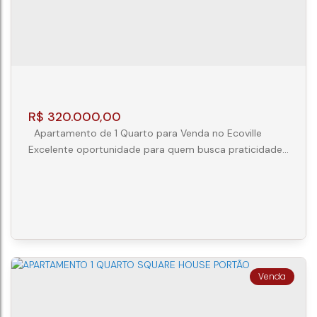
R$
320.000,00
Apartamento de 1 Quarto para Venda no Ecoville
Excelente oportunidade para quem busca praticidade,
conforto e qualidade de vida. Este apartamento conta
com 30 m² de área privativa, distribuídos de forma
inteligente para aproveitar cada espaço. O imóvel
possui: 01 dormitório aconchegante; Sala de estar
integrada; Cozinha funcional; Banheiro social;
Ambientes bem iluminados e...
APARTAMENTO 1 QUARTO NO ECOVILLE
CEP: 81200-150
,
Rua João Domachoski
,
N°:
319
,
Mossunguê
,
Curitiba
,
Paraná
,
Brasil