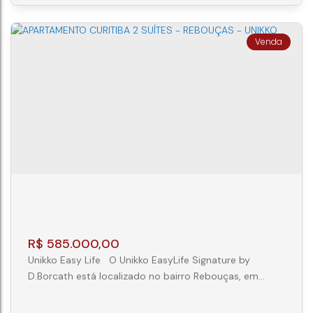
eletrônica e infraestrutura...
Apartamento 2 Quartos Rebouças Curitiba
CEP: 80230-000
,
Avenida Silva Jardim
,
N°:
255
,
Ap
604
,
Rebouças
,
Curitiba
,
Paraná
,
Brasil
2
1
R$
585.000,00
Unikko Easy Life O Unikko EasyLife Signature by
D.Borcath está localizado no bairro Rebouças, em
Curitiba, e conta com uma variedade de opções de
plantas, incluindo studios, lofts, atendendo diferentes