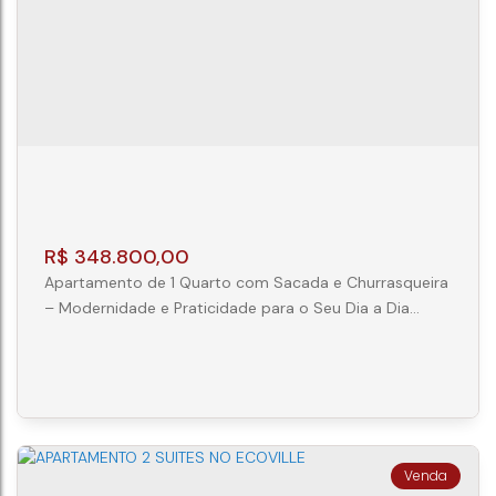
1
1
36m²
R$
348.800,00
Apartamento de 1 Quarto com Sacada e Churrasqueira
– Modernidade e Praticidade para o Seu Dia a Dia
Apresentamos esta excelente oportunidade para
quem busca conforto, praticidade e um estilo de vida
contemporâneo. Com 32,16 m² de área privativa, esta
unidade foi projetada para oferecer ambientes bem
distribuídos e funcionais, ideal para morar ou investir. O
apartamento conta com 1...
APARTAMENTO 1 QUARTO SQUARE