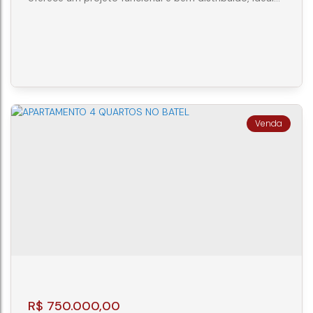
para quem busca conforto, praticidade e qualidade de
vida em uma das regiões mais valorizadas de Curitiba.
Com ambientes planejados para o dia a dia, o
apartamento combina integração dos espaços sociais
com áreas privativas aconchegantes. Com 59,93 m² de
área privativa e 146 m² de...
GARDEM 2 QUARTOS
CEP: 80610-001
,
Rua Maranhão
,
N°:
1430
,
AP102
,
Portão
,
Curitiba
,
Paraná
,
Brasil
2
1
1
146m²
R$
750.000,00