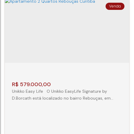
APARTAMENTO 2 SUITES NO ECOVILLE
CEP: 81200-150
,
Rua João Domachoski
,
Mossunguê
,
Curitiba
,
Paraná
,
Brasil
2
2
1
66m²
R$
579.000,00
Unikko Easy Life O Unikko EasyLife Signature by
D.Borcath está localizado no bairro Rebouças, em
Curitiba, e conta com uma variedade de opções de
plantas, incluindo studios, lofts, atendendo diferentes
necessidades de espaço. Assinado pela D.Borcath, o
projeto traz ambientes com piso vinílico nos quartos e
salas, porcelanato nas áreas molhadas, fechadura