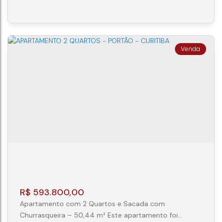
necessidades de espaço. Assinado pela D.Borcath, o
projeto traz ambientes com piso vinílico nos quartos e
salas, porcelanato nas áreas molhadas, fechadura
eletrônica e infraestrutura...
APARTAMENTO CURITIBA 2 SUÍTES -
REBOUÇAS - UNIKKO
CEP: 80230-000
,
Avenida Silva Jardim
,
N°:
255
,
AP
710
,
Rebouças
,
Curitiba
,
Paraná
,
Brasil
2
2
R$
593.800,00
Apartamento com 2 Quartos e Sacada com
Churrasqueira – 50,44 m² Este apartamento foi