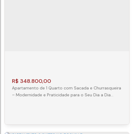
CEP: 81200-150
,
Rua João Domachoski
,
N°:
319
,
Mossunguê
,
Curitiba
,
Paraná
,
Brasil
1
1
36m²
R$
348.800,00
Apartamento de 1 Quarto com Sacada e Churrasqueira
– Modernidade e Praticidade para o Seu Dia a Dia
Apresentamos esta excelente oportunidade para
quem busca conforto, praticidade e um estilo de vida
contemporâneo. Com 32,16 m² de área privativa, esta
unidade foi projetada para oferecer ambientes bem
distribuídos e funcionais, ideal para morar ou investir. O