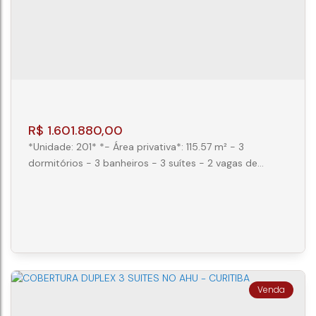
3
3
2
121 ~ 12136m²
R$
1.601.880,00
*Unidade: 201* *- Área privativa*: 115.57 m² - 3
dormitórios - 3 banheiros - 3 suítes - 2 vagas de
garagem *Valor*: R$ 1.432.800,00 (Entrada:
R$ 171.936,00, Balão 01: R$ 50.148,00, Balão 02:
R$ 50.148,00, Balão 03: R$ 50.148,00, Balão 04:
R$ 50.148,00, Financiamento: R$ 916.992,00,
Parcelamento: 31 x R$ 15.391,05 ) *Descrição unidade*:
- Lavabo - Cozinha - Churrasqueira -...
APARTAMENTO 3 SUÍTES NO AHU
CEP: 80540-340
,
Rua Coronel Brasilino Moura
,
N°: