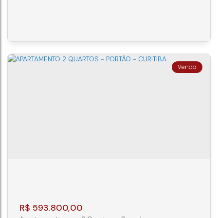
Curitiba, e conta com uma variedade de opções de
plantas, incluindo studios, lofts, atendendo diferentes
necessidades de espaço. Assinado pela D.Borcath, o
projeto traz ambientes com piso vinílico nos quartos e
salas, porcelanato nas áreas molhadas, fechadura
eletrônica e infraestrutura...
APARTAMENTO CURITIBA 2 SUÍTES -
REBOUÇAS - UNIKKO
CEP: 80230-000
,
Avenida Silva Jardim
,
N°:
255
,
AP
710
,
Rebouças
,
Curitiba
,
Paraná
,
Brasil
2
2
R$
593.800,00