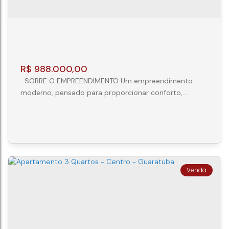
2
2
1
70m²
R$
988.000,00
SOBRE O EMPREENDIMENTO Um empreendimento
moderno, pensado para proporcionar conforto,
praticidade e qualidade de vida em todos os detalhes.
Com ambientes planejados e uma área de lazer
completa, oferece a combinação ideal entre
sofisticação e bem-estar para toda a família.
DIFERENCIAIS DAS UNIDADES Lavabo Cozinha funcional
Churrasqueira privativa Infraestrutura para...
Apartamento 3 Quartos ( 1 Suíte ) - Centro -
Guaratuba
CEP: 83280-000
,
Rua Generoso Marques
,
N°:
435
,
Ap 301
,
Centro
,
Guaratuba
,
Paraná
,
Brasil