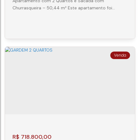
Apartamento com 2 Quartos e Sacada com
Churrasqueira – 50,44 m² Este apartamento foi
projetado para oferecer conforto, praticidade e um
excelente aproveitamento dos espaços. Com 50,44
m² de área privativa, a unidade é ideal para quem
busca o primeiro imóvel, deseja morar com qualidade
de vida ou investir em uma região com grande
potencial de valorização. O imóvel conta com 2...
APARTAMENTO 2 QUARTOS - PORTÃO -
CURITIBA
CEP: 81070-100
,
Rua Itatiaia
,
N°:
200
,
Portão
,
Curitiba
,
Paraná
,
Brasil
2
1
1
50m²
R$
718.800,00