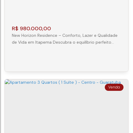
R$
980.000,00
New Horizon Residence – Conforto, Lazer e Qualidade
de Vida em Itapema Descubra o equilíbrio perfeito
entre tranquilidade, conforto e praticidade no New
Horizon Residence, localizado no bairro Morretes, uma
das regiões que mais cresce e se valoriza em Itapema.
A apenas 850 metros da praia, este empreendimento
foi planejado para proporcionar uma excelente
qualidade de vida, unindo uma...
APARTAMENTO 2 QUARTOS (1 SUÍTE) -
MORRETES - ITAPEMA
CEP: 88220-000
,
Rua 406 e 420
,
N°:
420
,
AP 1406
,
Morretes
,
Itapema
,
Santa Catarina
,
Brasil