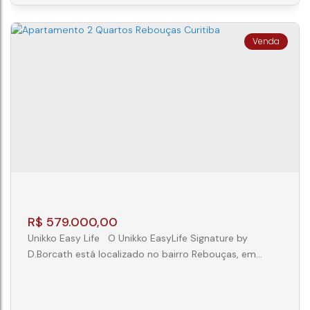
Imóvel: 02 Suítes amplas:...
APARTAMENTO 2 SUITES NO ECOVILLE
CEP: 81200-150
,
Rua João Domachoski
,
Mossunguê
,
Curitiba
,
Paraná
,
Brasil
2
2
1
66m²
R$
579.000,00
Unikko Easy Life O Unikko EasyLife Signature by
D.Borcath está localizado no bairro Rebouças, em
Curitiba, e conta com uma variedade de opções de
plantas, incluindo studios, lofts, atendendo diferentes
necessidades de espaço. Assinado pela D.Borcath, o