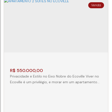
apartamento conta com 1...
APARTAMENTO 1 QUARTO SQUARE
HOUSE PORTÃO
CEP: 81070-100
,
Rua Itatiaia
,
N°:
200
,
Portão
,
Curitiba
,
Paraná
,
Brasil
1
1
32m²
R$
550.000,00
Privacidade e Estilo no Eixo Nobre do Ecoville Viver no
Ecoville é um privilégio, e morar em um apartamento
com duas suítes eleva essa experiência a um novo
patamar de conforto e privacidade. Localizado
estrategicamente próximo ao Parque Barigui e ao
ParkShoppingBarigüi, este imóvel é o refúgio perfeito
para quem não abre mão da elegância. Destaques do