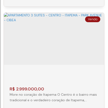
de Itapema. Rua Governador Celso Ramos, 675,
Centro, Itapema, SC Fácil acesso a Praia do Canto. 350
da Rod. Gov. Mário Covas. 700 m...
APARTAMENTO EM ITAPEMA - 3 SUITES -
CENTRO - PARK AVENUE - CIBEA
CEP: 88220-000
,
N°:
675
,
AP 1402
,
Itapema
,
Santa
Catarina
,
Brasil
3
4
2
R$
2.999.000,00
More no coração de Itapema O Centro é o bairro mais
tradicional e o verdadeiro coração de Itapema,
conectando a cidade de Norte a Sul. O Park Avenue