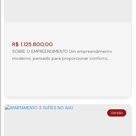
3
3
R$
1.125.800,00
SOBRE O EMPREENDIMENTO Um empreendimento
moderno, pensado para proporcionar conforto,
praticidade e qualidade de vida em todos os detalhes.
Com ambientes planejados e uma área de lazer
completa, oferece a combinação ideal entre
sofisticação e bem-estar para toda a família.
DIFERENCIAIS DAS UNIDADES Lavabo Cozinha funcional
Churrasqueira privativa Infraestrutura para...
Apartamento 3 Quartos - Centro - Guaratuba
CEP: 83280-000
,
Rua Generoso Marques
,
N°:
435
,
403
,
Centro
,
Guaratuba
,
Paraná
,
Brasil