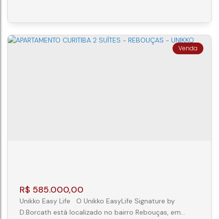
projeto traz ambientes com piso vinílico nos quartos e
salas, porcelanato nas áreas molhadas, fechadura
eletrônica e infraestrutura...
Apartamento 2 Quartos Rebouças Curitiba
CEP: 80230-000
,
Avenida Silva Jardim
,
N°:
255
,
Ap
604
,
Rebouças
,
Curitiba
,
Paraná
,
Brasil
2
1
R$
585.000,00
Unikko Easy Life O Unikko EasyLife Signature by
D.Borcath está localizado no bairro Rebouças, em