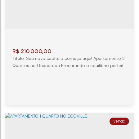
R$
210.000,00
Título: Seu novo capítulo começa aqui! Apartamento 2
Quartos no Guaraituba Procurando o equilíbrio perfeito
entre tranquilidade e praticidade? Este apartamento
de 2 dormitórios no Guaraituba, em Colombo, oferece
tudo o que você precisa para viver com conforto e
fácil acesso a Curitiba. O Apartamento: 02 Dormitórios
claros e ventilados; Sala para dois ambientes, ideal
para criar seu...
Apartamento 2 Quartos Colombo
CEP: 83410-080
,
Rua Araucária
,
Guaraituba
,
Colombo
,
Paraná
,
Brasil