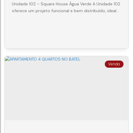
Unidade 102 – Square House Água Verde A Unidade 102
oferece um projeto funcional e bem distribuído, ideal
para quem busca conforto, praticidade e qualidade de
vida em uma das regiões mais valorizadas de Curitiba.
Com ambientes planejados para o dia a dia, o
apartamento combina integração dos espaços sociais
com áreas privativas aconchegantes. Com 59,93 m² de
área privativa e 146 m² de...
GARDEM 2 QUARTOS
CEP: 80610-001
,
Rua Maranhão
,
N°:
1430
,
AP102
,
Portão
,
Curitiba
,
Paraná
,
Brasil
2
1
1
146m²