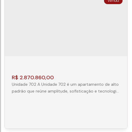
CURITIBA
CEP: 80540-340
,
Rua Coronel Brasilino Moura
,
N°:
326
,
AP404
,
Ahú
,
Curitiba
,
Paraná
,
Brasil
3
4
3
234m²
R$
2.870.860,00
Unidade 702 A Unidade 702 é um apartamento de alto
padrão que reúne amplitude, sofisticação e tecnologia
em cada detalhe. Projetada para proporcionar
conforto e funcionalidade, a planta valoriza a
integração dos ambientes sociais e a privacidade das
áreas íntimas. Com 118,43 m² de área privativa, o imóvel
conta com 3 suítes bem distribuídas, além de 2 vagas
de garagem. A...