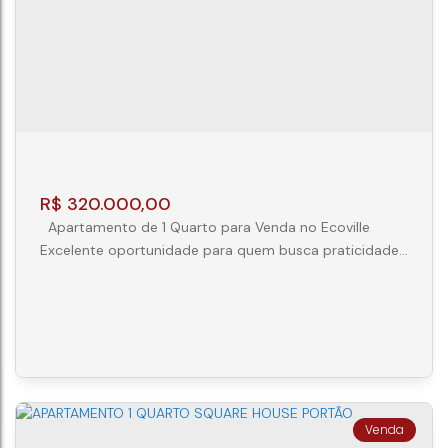
2
1
1
56m²
R$
320.000,00
Apartamento de 1 Quarto para Venda no Ecoville
Excelente oportunidade para quem busca praticidade,
conforto e qualidade de vida. Este apartamento conta
com 30 m² de área privativa, distribuídos de forma
inteligente para aproveitar cada espaço. O imóvel
possui: 01 dormitório aconchegante; Sala de estar
integrada; Cozinha funcional; Banheiro social;
Ambientes bem iluminados e...
APARTAMENTO 1 QUARTO NO ECOVILLE