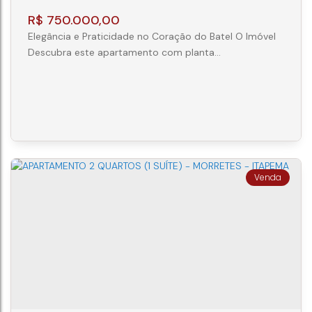
R$
750.000,00
Elegância e Praticidade no Coração do Batel O Imóvel
Descubra este apartamento com planta
inteligentemente distribuída, situado em uma das
áreas mais nobres e estruturadas do Batel. Com 89,80
m² de área privativa e 157 m² de área total, o imóvel se
destaca pela ventilação cruzada e janelas em faces
opostas, garantindo ambientes arejados e iluminação
natural abundante durante todo o...
APARTAMENTO 4 QUARTOS NO BATEL
alameda carlos de carvalho
,
Batel
,
Curitiba
,
Paraná
,
Brasil
4
3
2
157m²