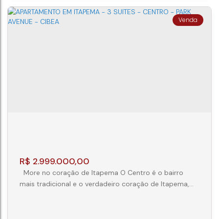
3 SUITES MOBILIADO
CEP: 88220-000
,
R. 122
,
N°:
25
,
702
,
Centro
,
Itapema
,
Santa Catarina
,
Brasil
3
4
2
118m²
R$
2.999.000,00
More no coração de Itapema O Centro é o bairro
mais tradicional e o verdadeiro coração de Itapema,
conectando a cidade de Norte a Sul. O Park Avenue
fica nessa região, próximo a mercados, centros
comerciais e, claro, a poucos metros da praia central