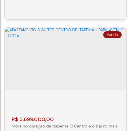
fica nessa região, próximo a mercados, centros
comerciais e, claro, a poucos metros da praia central
de Itapema. Rua Governador Celso Ramos, 675,
Centro, Itapema, SC Fácil acesso a Praia do Canto. 350
da Rod. Gov. Mário Covas. 700 m do...
APARTAMENTO 3 SUITES - CENTRO -
ITAPEMA - PARK AVENUE - CIBEA
CEP: 88220-000
,
Rua Governador Celso Ramos
,
N°:
675
,
AP 2103
,
Centro
,
Itapema
,
Santa Catarina
,
Brasil
3
4
2
R$
3.699.000,00
More no coração de Itapema O Centro é o bairro mais