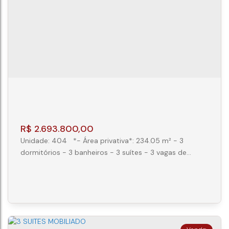
326
,
AP 201
,
Ahú
,
Curitiba
,
Paraná
,
Brasil
3
4
2
116m²
R$
2.693.800,00
Unidade: 404 *- Área privativa*: 234.05 m² - 3
dormitórios - 3 banheiros - 3 suítes - 3 vagas de
garagem *Descrição unidade*: - Lavabo - Cozinha -
Churrasqueira - Varanda - Banheiro Social - Varanda
Gourmet *Descrição do empreendimento*: - Piscina
térmica - Academia - Playground - Sauna - Salão de
festas - Brinquedoteca - Elevador - Espaço gourmet -
Interfone...
COBERTURA DUPLEX 3 SUITES NO AHU -