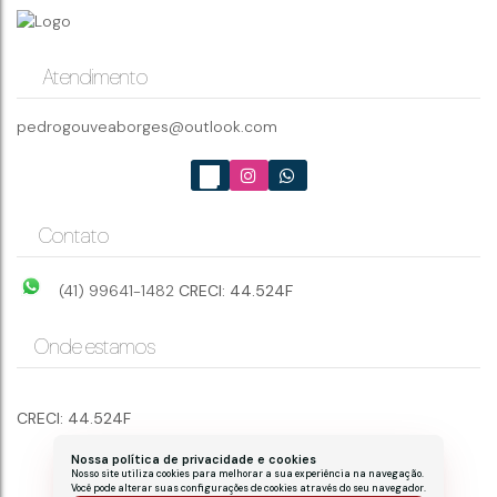
CEP: 83280-000
,
Rua Generoso Marques
,
N°:
435
,
403
,
Centro
,
Guaratuba
,
Paraná
,
Brasil
Atendimento
pedrogouveaborges@outlook.com
3
3
2
121 ~ 12136m²
Contato
(41) 99641-1482
CRECI: 44.524F
Onde estamos
CRECI: 44.524F
Nossa política de privacidade e cookies
Nosso site utiliza cookies para melhorar a sua experiência na navegação.
Você pode alterar suas configurações de cookies através do seu navegador.