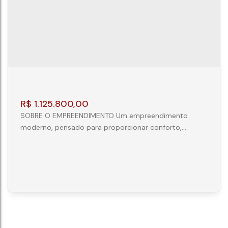
CEP: 83280-000
,
Rua Generoso Marques
,
N°:
435
,
Ap 301
,
Centro
,
Guaratuba
,
Paraná
,
Brasil
3
3
R$
1.125.800,00
SOBRE O EMPREENDIMENTO Um empreendimento
moderno, pensado para proporcionar conforto,
praticidade e qualidade de vida em todos os detalhes.
Com ambientes planejados e uma área de lazer
completa, oferece a combinação ideal entre
sofisticação e bem-estar para toda a família.
DIFERENCIAIS DAS UNIDADES Lavabo Cozinha funcional
Churrasqueira privativa Infraestrutura para...
Apartamento 3 Quartos - Centro - Guaratuba