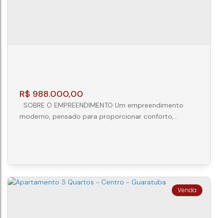
R$
988.000,00
SOBRE O EMPREENDIMENTO Um empreendimento
moderno, pensado para proporcionar conforto,
praticidade e qualidade de vida em todos os detalhes.
Com ambientes planejados e uma área de lazer
completa, oferece a combinação ideal entre
sofisticação e bem-estar para toda a família.
DIFERENCIAIS DAS UNIDADES Lavabo Cozinha funcional
Churrasqueira privativa Infraestrutura para...
Apartamento 3 Quartos ( 1 Suíte ) - Centro -
Guaratuba