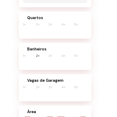
C
Cent
Quartos
1+
2+
3+
4+
5+
2
Banheiros
1+
2+
3+
4+
5+
Vagas de Garagem
1+
2+
3+
4+
5+
Área