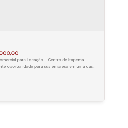
000,00
omercial para Locação – Centro de Itapema
ente oportunidade para sua empresa em uma das
pais avenidas da cidade! Localizada na Av. Nereu
 no Centro de Itapema, esta sala comercial conta
,60 m² de área privativa, oferecendo um
te moderno, sofisticado e pronto para uso.
móvel: 60,60 m² de área privativa;
ente mobiliada; Sala de...
as Comerciais, Centro - Itapema