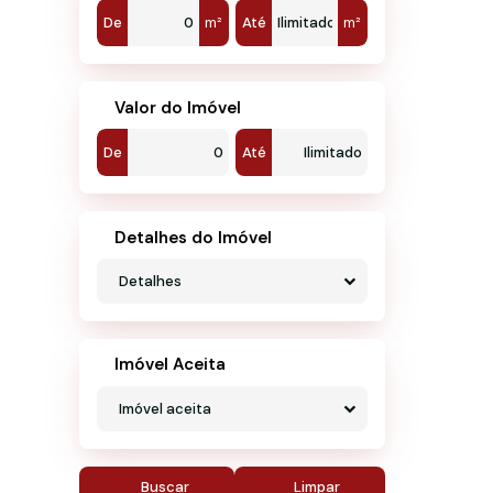
De
m²
Até
m²
Valor do Imóvel
De
Até
Detalhes do Imóvel
Detalhes
Imóvel Aceita
Imóvel aceita
Buscar
Limpar