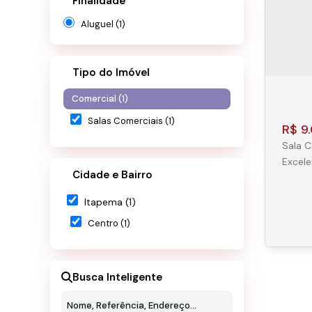
Finalidade
Aluguel (1)
Tipo do Imóvel
Comercial (1)
Salas Comerciais (1)
R$
9.
Sala C
Excel
Cidade e Bairro
princi
Ramos,
Itapema (1)
com 60
Centro (1)
ambien
Destaques do i
Totalm
Busca Inteligente
Sal