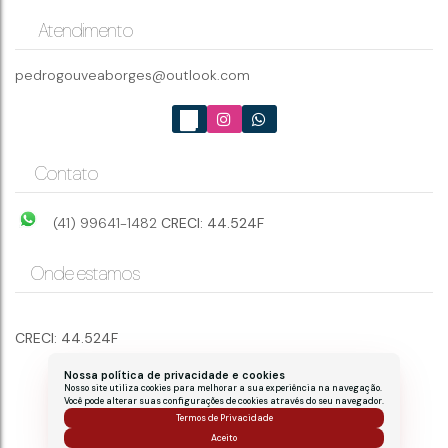
CEP: 81200-150
,
Rua João Domachoski
,
N°:
319
,
Mossunguê
,
Curitiba
,
Paraná
,
Brasil
Atendimento
pedrogouveaborges@outlook.com
1
1
Contato
(41) 99641-1482
CRECI: 44.524F
Onde estamos
CRECI: 44.524F
Nossa política de privacidade e cookies
Nosso site utiliza cookies para melhorar a sua experiência na navegação.
Você pode alterar suas configurações de cookies através do seu navegador.
Termos de Privacidade
Aceito