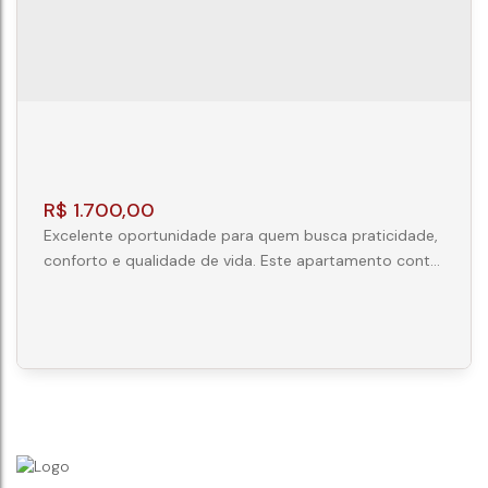
R$
1.700,00
Excelente oportunidade para quem busca praticidade,
conforto e qualidade de vida. Este apartamento conta
com 30 m² de área privativa, distribuídos de forma
inteligente para aproveitar cada espaço. O imóvel
possui: 01 dormitório aconchegante; Sala de estar
integrada; Cozinha funcional; Banheiro social;
Ambientes bem iluminados e ventilados; Layout
moderno e ideal para solteiros, estudantes...
APARTAMENTO LOCAÇÃO 1 QUARTO -
ECOVILLE - CURITIBA